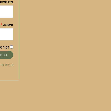
שם משתמש
סיסמה
*
זכור א
התחב
איפוס סי